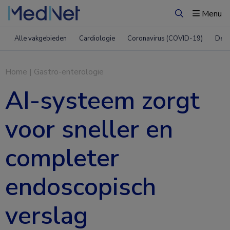
Menu
Zoeken
Alle vakgebieden
Cardiologie
Coronavirus (COVID-19)
Derm
Home
|
Gastro-enterologie
AI-systeem zorgt
voor sneller en
completer
endoscopisch
verslag