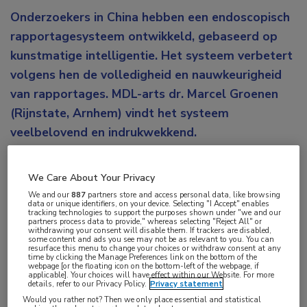
Onderzoekers in China hebben een endoscopisch
rapportagesysteem ontwikkeld, gebaseerd op
kunstmatige intelligentie. Het systeem verbetert
volgens hen de volledigheid en nauwkeurigheid
van rapportages. MDL-arts dr. Marcel Groenen
(Rijnstate, Arnhem) vindt het systeem
veelbelovend en indrukwekkend.
EGD (esophago-gastro-duodenoscopy) is essentieel
We Care About Your Privacy
voor opsporing van afwijkingen in het maag-
We and our
887
partners store and access personal data, like browsing
darmkanaal en cruciaal voor diagnose en
data or unique identifiers, on your device. Selecting "I Accept" enables
tracking technologies to support the purposes shown under "we and our
behandeling. Handmatige rapportage is kwalitatief
partners process data to provide," whereas selecting "Reject All" or
withdrawing your consent will disable them. If trackers are disabled,
niet optimaal en bovendien arbeidsintensief. De
some content and ads you see may not be as relevant to you. You can
resurface this menu to change your choices or withdraw consent at any
publicatie gaat over validatie van een automatisch
time by clicking the Manage Preferences link on the bottom of the
webpage [or the floating icon on the bottom-left of the webpage, if
endoscopisch rapportagesysteem gebaseerd op
applicable]. Your choices will have effect within our Website. For more
details, refer to our Privacy Policy.
Privacy statement
kunstmatige intelligentie (AI-EARS). Het systeem is
Would you rather not? Then we only place essential and statistical