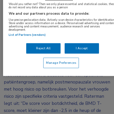
Raterman. “Medicatie zoals bisfosfonaten en
Would you rather not? Then we only place essential and statistical cookies, the
do not record any data about you as a person
denosumab doen alleen iets tegen het probleem
We and our partners process data to provide:
van de botafbraak. Het bijzondere van
Use precise geolocation data. Actively scan device characteristics for identificatio
Store and/or access information on a device. Personalised advertising and conten
romosozumab is dat het met name zorgt voor
advertising and content measurement, audience research and services
development.
botopbouw. Het is hiermee het tweede
List of Partners (vendors)
geneesmiddel, naast teriparatide, wat vooral tot
botopbouw leidt. Maar het heeft een heel ander en
Reject All
I Accept
uniek werkingsmechanisme.”
Specifieke criteria
Manage Preferences
Het nieuwe middel is bedoeld voor een specifieke
patiëntengroep, namelijk postmenopauzale vrouwen
met hoog risico op botbreuken. Voor het verhoogde
risico zijn specifieke criteria vastgesteld. Raterman
legt uit: “De score voor botdichtheid, de BMD T-
score, moet kleiner zijn dan -2,5 in de heup of de