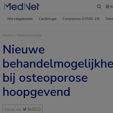
M
Zoeken
Alle vakgebieden
Cardiologie
Coronavirus (COVID-19)
Derm
Home
|
Reumatologie
Nieuwe
behandelmogelijkhe
bij osteoporose
hoopgevend
Delen via: