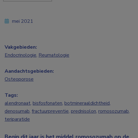
mei 2021
Vakgebieden:
Endocrinologie
,
Reumatologie
Aandachtsgebieden:
Osteoporose
Tags:
alendronaat
,
bisfosfonaten
,
botmineraaldichtheid
,
denosumab
,
fractuurpreventie
,
prednisolon
,
romosozumab
,
teriparatide
Begin dit jaar is het middel romosozumab op de