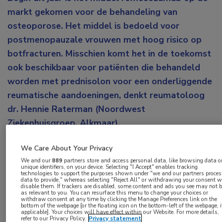
markt gekomen voor de behandeling van
osteoporose. Het middel is bedoeld voor
postmenopauzale vrouwen met hoog risico op
botfracturen. Misschien komt het in de toekomst
ook beschikbaar voor patiënten die behandeld
worden met prednisolon voor een onderliggende
reumatische aandoeningen, denkt reumatoloog
dr. Hennie Raterman (Noordwest
Ziekenhuisgroep, Alkmaar).
Osteoporose is een chronische ziekte met een hoog
We Care About Your Privacy
risico op nieuwe fracturen. Dit komt door een
We and our
889
partners store and access personal data, like browsing data o
unique identifiers, on your device. Selecting "I Accept" enables tracking
disbalans tussen osteoblasten die bot opbouwen
technologies to support the purposes shown under "we and our partners proces
data to provide," whereas selecting "Reject All" or withdrawing your consent w
en osteoclasten die bot afbreken. “De
disable them. If trackers are disabled, some content and ads you see may not 
as relevant to you. You can resurface this menu to change your choices or
behandelstrategie richt zich tot nu toe vooral op
withdraw consent at any time by clicking the Manage Preferences link on the
bottom of the webpage [or the floating icon on the bottom-left of the webpage, i
applicable]. Your choices will have effect within our Website. For more details,
een gezonde leefstijl met voldoende zuivel”, vertelt
refer to our Privacy Policy.
Privacy statement