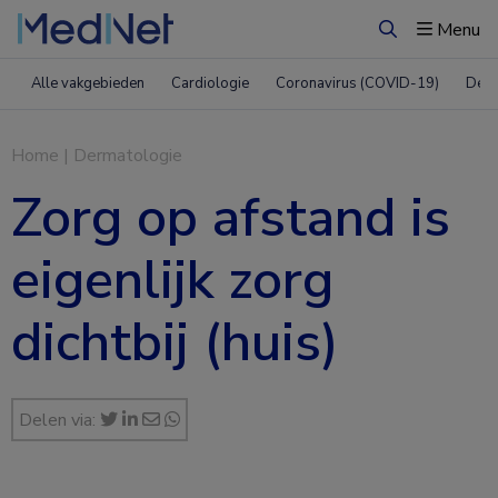
Menu
Zoeken
Alle vakgebieden
Cardiologie
Coronavirus (COVID-19)
Derm
Home
|
Dermatologie
Zorg op afstand is
eigenlijk zorg
dichtbij (huis)
Delen via: