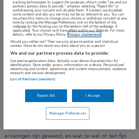
tracking technologies to support the purposes shown under "we and our
van die medicijnen vast aan labcontroles, maar die
partners process data to provide," whereas selecting "Reject All" or
withdrawing your consent will disable them. If trackers are disabled,
kunnen ook in een prikpost in de buurt plaatsvinden,
some content and ads you see may not be as relevant to you. You can
resurface this menu to change your choices or withdraw consent at any
dus dicht bij huis.”
time by clicking the Manage Preferences link on the bottom of the
webpage [or the floating icon on the bottom-left of the webpage, if
applicable]. Your choices will have effect within our Website. For more
Lessen uit de coronaperiode
details, refer to our Privacy Policy.
Privacy statement
Would you rather not? Then we only place essential and statistical
cookies, these do not record any data about you as a person
Tijdens de coronacrisis vond de zorg
We and our partners process data to provide:
noodgedwongen grotendeels op afstand plaats, ook
Use precise geolocation data. Actively scan device characteristics for
identification. Store and/or access information on a device. Personalised
van patiënten met een chronische huidziekte. Dit
advertising and content, advertising and content measurement, audience
research and services development.
heeft belangrijke inzichten gegeven in de
List of Partners (vendors)
mogelijkheden van zorg op afstand bij deze
specifieke patiëntenpopulatie. “In de afgelopen 2
Reject All
I Accept
jaar heeft iedereen wel wat ervaring opgedaan met
zorg op afstand”, benoemt Van Enst. “Sommige
Manage Preferences
dermatologen zijn er nog steeds veel mee bezig, en
andere helemaal niet. We willen weten wat hun
ervaringen zijn geweest, en wat ze wel of niet fijn