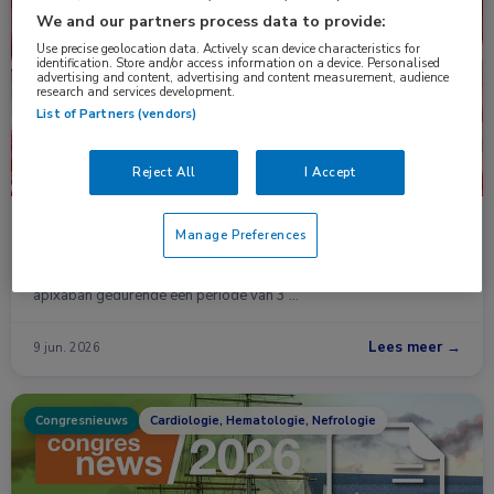
Nieuws
Hematologie, Longziekten
We and our partners process data to provide:
Use precise geolocation data. Actively scan device characteristics for
identification. Store and/or access information on a device. Personalised
advertising and content, advertising and content measurement, audience
research and services development.
List of Partners (vendors)
Reject All
I Accept
Apixaban geeft minder bloedingsrisico dan
Manage Preferences
rivaroxaban bij VTE
Bij patiënten met acute veneuze trombo-embolie (VTE) geeft
apixaban gedurende een periode van 3 …
Lees meer →
9 jun. 2026
Congresnieuws
Cardiologie, Hematologie, Nefrologie