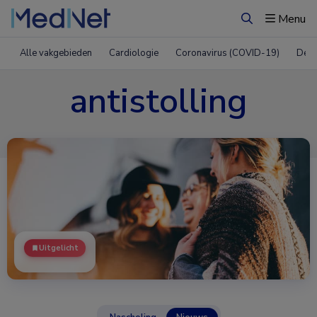
Menu
Zoeken
Alle vakgebieden
Cardiologie
Coronavirus (COVID-19)
Derm
antistolling
Uitgelicht