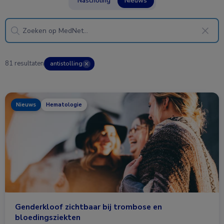
Nascholing
Nieuws
81 resultaten
antistolling
✕
Nieuws
Hematologie
Genderkloof zichtbaar bij trombose en
bloedingsziekten