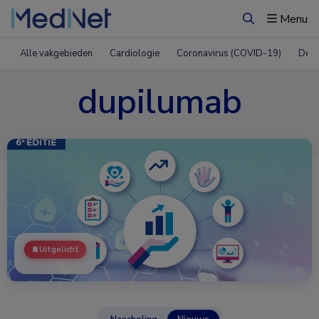
Menu
Zoeken
Alle vakgebieden
Cardiologie
Coronavirus (COVID-19)
Derm
dupilumab
Uitgelicht