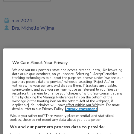
mei 2024
Drs. Michelle Wijma
Vakgebieden:
Cardiologie
,
Dermatologie
,
Endocrinologie
,
Gastro-
We Care About Your Privacy
enterologie
,
Heelkunde
,
Hematologie
,
Infectieziekten
,
We and our
887
partners store and access personal data, like browsing
data or unique identifiers, on your device. Selecting "I Accept" enables
Kindergeneeskunde
,
Longziekten
,
Nefrologie
,
Neurologie
,
tracking technologies to support the purposes shown under "we and our
partners process data to provide," whereas selecting "Reject All" or
Oncologie
,
Oogheelkunde
,
Reumatologie
,
Urologie
withdrawing your consent will disable them. If trackers are disabled,
some content and ads you see may not be as relevant to you. You can
resurface this menu to change your choices or withdraw consent at any
time by clicking the Manage Preferences link on the bottom of the
webpage [or the floating icon on the bottom-left of the webpage, if
applicable]. Your choices will have effect within our Website. For more
details, refer to our Privacy Policy.
Privacy statement
Tags:
Would you rather not? Then we only place essential and statistical
cookies, these do not record any data about you as a person
duurzaamheid
We and our partners process data to provide: