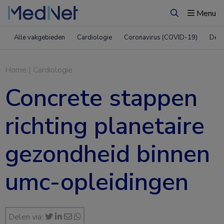
Menu
Zoeken
Alle vakgebieden
Cardiologie
Coronavirus (COVID-19)
Derm
Home
|
Cardiologie
Concrete stappen
richting planetaire
gezondheid binnen
umc-opleidingen
Delen via: