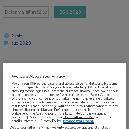
Delen via:
ESC 2023
2 min
aug 2023
Vakgebieden:
Cardiologie
,
Voeding
We Care About Your Privacy
We and our
889
partners store and access personal data, like browsing
data or unique identifiers, on your device. Selecting "I Accept" enables
Aandachtsgebieden:
tracking technologies to support the purposes shown under "we and our
partners process data to provide," whereas selecting "Reject All" or
Angina pectoris
,
Atherosclerose
,
Hartfalen
,
Myocardinfarct
,
withdrawing your consent will disable them. If trackers are disabled,
some content and ads you see may not be as relevant to you. You can
Vaatlijden
resurface this menu to change your choices or withdraw consent at any
time by clicking the Manage Preferences link on the bottom of the
webpage [or the floating icon on the bottom-left of the webpage, if
applicable]. Your choices will have effect within our Website. For more
Tags:
details, refer to our Privacy Policy.
Privacy statement
CVA
,
voeding
Would you rather not? Then we only place essential and statistical