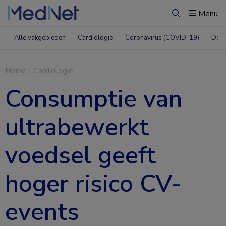
Menu
Zoeken
Alle vakgebieden
Cardiologie
Coronavirus (COVID-19)
Derm
Home
|
Cardiologie
Consumptie van
ultrabewerkt
voedsel geeft
hoger risico CV-
events