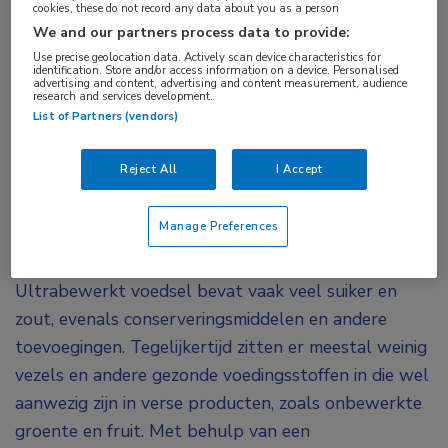
cookies, these do not record any data about you as a person
We and our partners process data to provide:
Een omvangrijke analyse toont aan dat mensen
Use precise geolocation data. Actively scan device characteristics for
identification. Store and/or access information on a device. Personalised
die de meeste ultrabewerkte voedingsmiddelen
advertising and content, advertising and content measurement, audience
research and services development.
consumeren een 24% hoger risico lopen op een
List of Partners (vendors)
hartinfarct of een beroerte. Ultrabewerkt
voedsel is zodanig bewerkt dat het nauwelijks
Reject All
I Accept
meer op de oorspronkelijke vorm lijkt, zoals
tacochips (mais), softijs (melk) en vissticks (verse
Manage Preferences
vis).
Ultrabewerkt voedsel bevat vaak veel suiker en
zout, evenals conserveringsmiddelen en andere
toevoegingen. Tegelijkertijd zitten er meestal weinig
vezels en andere gezonde voedingsstoffen in die wel
aanwezig zijn in verse producten, zoals onbewerkte
groente en fruit. Met behulp van een