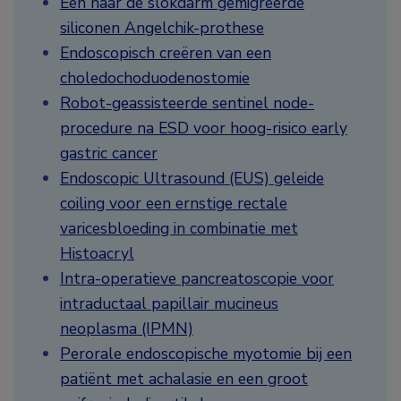
Een naar de slokdarm gemigreerde
siliconen Angelchik-prothese
Endoscopisch creëren van een
choledochoduodenostomie
Robot-geassisteerde sentinel node-
procedure na ESD voor hoog-risico early
gastric cancer
Endoscopic Ultrasound (EUS) geleide
coiling voor een ernstige rectale
varicesbloeding in combinatie met
Histoacryl
Intra-operatieve pancreatoscopie voor
intraductaal papillair mucineus
neoplasma (IPMN)
Perorale endoscopische myotomie bij een
patiënt met achalasie en een groot