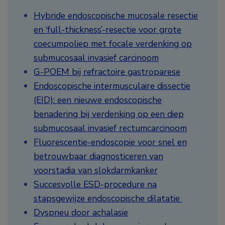
Hybride endoscopische mucosale resectie
en ‘full-thickness’-resectie voor grote
coecumpoliep met focale verdenking op
submucosaal invasief carcinoom
G-POEM bij refractoire gastroparese
Endoscopische intermusculaire dissectie
(EID): een nieuwe endoscopische
benadering bij verdenking op een diep
submucosaal invasief rectumcarcinoom
Fluorescentie-endoscopie voor snel en
betrouwbaar diagnosticeren van
voorstadia van slokdarmkanker
Succesvolle ESD-procedure na
stapsgewijze endoscopische dilatatie
Dyspneu door achalasie