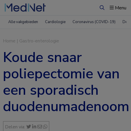
Menu
Zoeken
Alle vakgebieden
Cardiologie
Coronavirus (COVID-19)
Derm
Home
|
Gastro-enterologie
Koude snaar
poliepectomie van
een sporadisch
duodenumadenoom
Delen via: