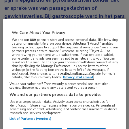
pijn in epigastrio en pyrosisklachten zonder dat
er sprake was van passageklachten of
gewichtsverlies. Bij gastroscopie werd in het pars
descendens/pars horizontalis van het duodenum,
op ruime afstand van de papilla major, een
We Care About Your Privacy
sessiele adenomateus-ogende laesie gezien. De
We and our
889
partners store and access personal data, like browsing
data or unique identifiers, on your device. Selecting "I Accept" enables
tracking technologies to support the purposes shown under "we and our
laesie lag over een plooi gedrapeerd en besloeg
partners process data to provide," whereas selecting "Reject All" or
withdrawing your consent will disable them. If trackers are disabled,
de helft van circumferentie, waarbij de geschatte
some content and ads you see may not be as relevant to you. You can
resurface this menu to change your choices or withdraw consent at any
grootte circa 4 bij 3 centimeter was (
figuur 1
). De
time by clicking the Manage Preferences link on the bottom of the
webpage [or the floating icon on the bottom-left of the webpage, if
biopten toonden een tubulovilleus adenoom met
applicable]. Your choices will have effect within our Website. For more
details, refer to our Privacy Policy.
Privacy statement
laaggradige dysplasie. De klachten die aanleiding
Would you rather not? Then we only place essential and statistical
cookies, these do not record any data about you as a person
gaven tot het verrichten van de gastroscopie
We and our partners process data to provide:
konden echter niet verklaard worden door het
Use precise geolocation data. Actively scan device characteristics for
duodenumadenoom.
identification. Store and/or access information on a device. Personalised
advertising and content, advertising and content measurement, audience
research and services development.
Er werd een coloscopie verricht ter uitsluiting van
List of Partners (vendors)
advanced neoplasie, deze toonde geen afwijkingen.